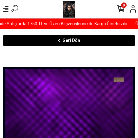
0
Satışlarda 1750 TL ve Üzeri Alışverişlerinizde Kargo Ücretsizdir
ÜYE
Geri Dön