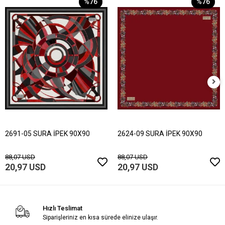
%76
%76
2691-05 SURA İPEK 90X90
2624-09 SURA İPEK 90X90
88,07 USD
88,07 USD
20,97 USD
20,97 USD
Hızlı Teslimat
Siparişleriniz en kısa sürede elinize ulaşır.