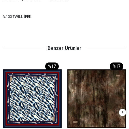
%100 TWILL İPEK
Benzer Ürünler
%17
%17