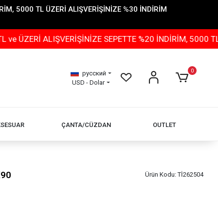
İM, 5000 TL ÜZERİ ALIŞVERİŞİNİZE %30 İNDİRİM
Rİ ALIŞVERİŞİNİZE SEPETTE %20 İNDİRİM, 5000 TL ÜZER
0
русский
USD - Dolar
KSESUAR
ÇANTA/CÜZDAN
OUTLET
X90
Ürün Kodu:
Tİ262504