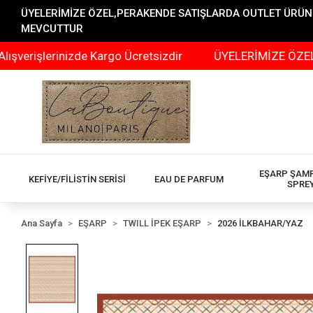
ÜYELERİMİZE ÖZEL,PERAKENDE SATIŞLARDA OUTLET ÜRÜNLER
MEVCUTTUR
şlerinizde Kargo Ücretsizdir
ÜYELERİMİZE ÖZEL,PERAK
EŞARP ŞAM
KEFİYE/FİLİSTİN SERİSİ
EAU DE PARFUM
SPRE
Ana Sayfa
EŞARP
TWILL İPEK EŞARP
2026 İLKBAHAR/YAZ