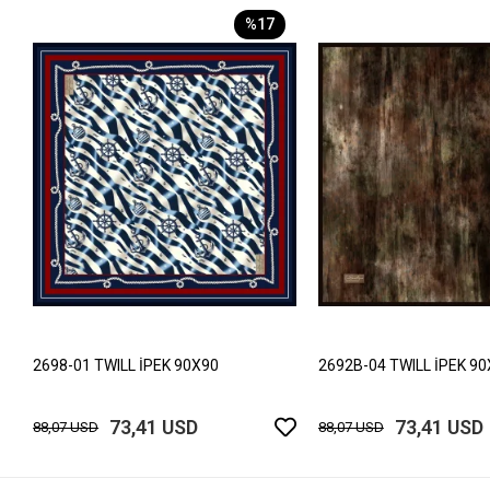
%17
2698-01 TWILL İPEK 90X90
2692B-04 TWILL İPEK 9
73,41 USD
73,41 USD
88,07 USD
88,07 USD