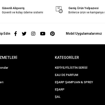
Güvenli Alışveriş
Geniş Ürün Yelpazesi
Güvenli ve kolay ödeme sistemi
Binlerce ürün ve kampanya
ip Edin
Mobil Uygulamalarımız
İZMETLERİ
KATEGORİLER
orular
KEFİYE/FİLİSTİN SERİSİ
EAU DE PARFUM
eri
EŞARP ŞAMPUAN & SPREY
EŞARP
ŞAL