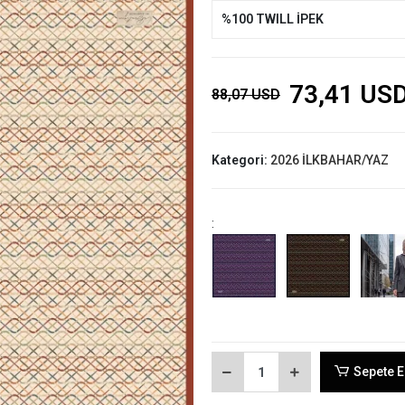
%100 TWILL İPEK
73,41 US
88,07 USD
Kategori:
2026 İLKBAHAR/YAZ
:
Sepete E