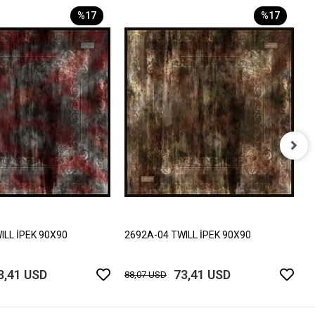
%17
%17
2
8
ILL İPEK 90X90
2692A-04 TWILL İPEK 90X90
3,41 USD
73,41 USD
88,07 USD