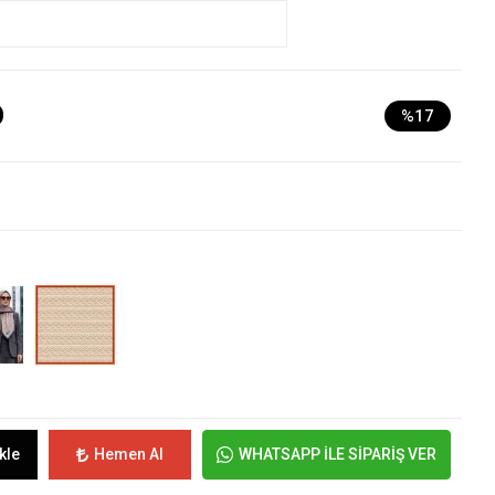
D
%17
kle
Hemen Al
WHATSAPP İLE SİPARİŞ VER