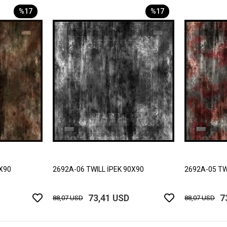
%17
%17
0X90
2692A-06 TWILL İPEK 90X90
2692A-05 TW
73,41 USD
7
88,07 USD
88,07 USD