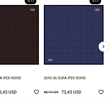
%17
%17
2
8
A İPEK 90X90
2693-06 SURA İPEK 90X90
3,43 USD
73,43 USD
88,10 USD