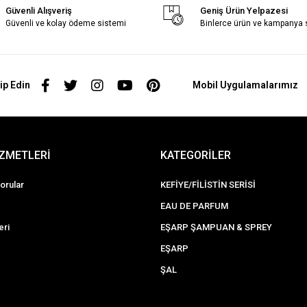
Güvenli Alışveriş
Geniş Ürün Yelpazesi
Güvenli ve kolay ödeme sistemi
Binlerce ürün ve kampanya
ip Edin
Mobil Uygulamalarımız
İZMETLERİ
KATEGORİLER
orular
KEFİYE/FİLİSTİN SERİSİ
EAU DE PARFUM
eri
EŞARP ŞAMPUAN & SPREY
EŞARP
ŞAL