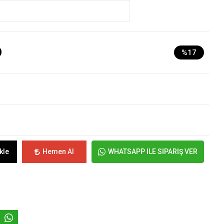
D
%17
kle
Hemen Al
WHATSAPP İLE SİPARİŞ VER