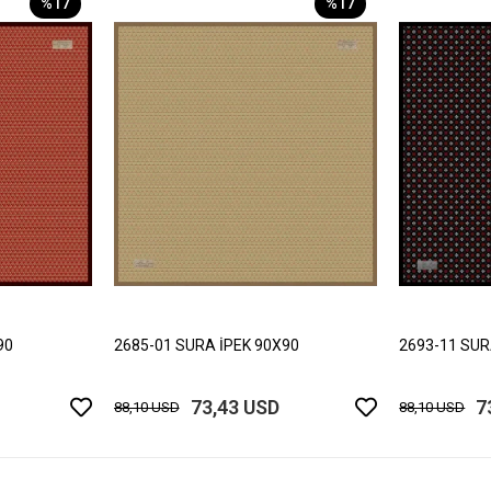
%17
%17
90
2685-01 SURA İPEK 90X90
2693-11 SUR
73,43 USD
7
88,10 USD
88,10 USD