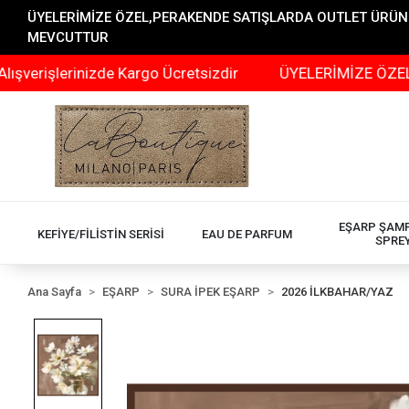
ÜYELERİMİZE ÖZEL,PERAKENDE SATIŞLARDA OUTLET ÜRÜNLER
MEVCUTTUR
erinizde Kargo Ücretsizdir
ÜYELERİMİZE ÖZEL,PERAKEN
EŞARP ŞAM
KEFİYE/FİLİSTİN SERİSİ
EAU DE PARFUM
SPRE
Ana Sayfa
EŞARP
SURA İPEK EŞARP
2026 İLKBAHAR/YAZ