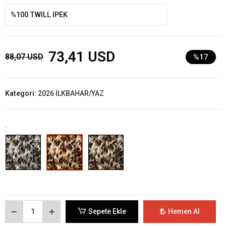
%100 TWILL İPEK
73,41 USD
88,07 USD
%17
Kategori:
2026 İLKBAHAR/YAZ
:
Sepete Ekle
Hemen Al