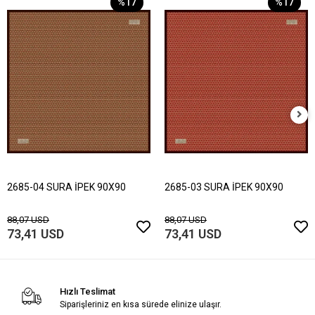
%17
%17
2685-04 SURA İPEK 90X90
2685-03 SURA İPEK 90X90
88,07 USD
88,07 USD
73,41 USD
73,41 USD
Hızlı Teslimat
Siparişleriniz en kısa sürede elinize ulaşır.