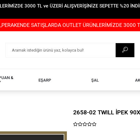
İMİZDE 3000 TL ve ÜZERİ ALIŞVERİŞİNİZE SEPETTE %20 İNDİR
NDE SATIŞLARDA OUTLET ÜRÜNLERİMİZDE 3000 TL ve ÜZER
PUAN &
EŞARP
ŞAL
A
Y
2658-02 TWILL İPEK 90