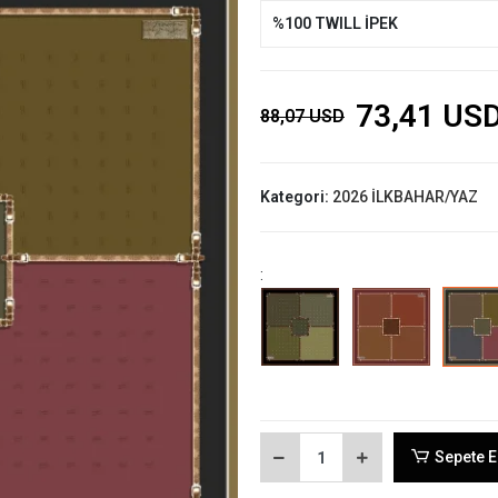
%100 TWILL İPEK
73,41 US
88,07 USD
Kategori:
2026 İLKBAHAR/YAZ
:
Sepete E