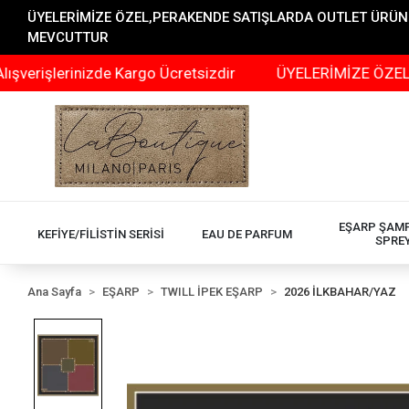
ÜYELERİMİZE ÖZEL,PERAKENDE SATIŞLARDA OUTLET ÜRÜNLER
MEVCUTTUR
erinizde Kargo Ücretsizdir
ÜYELERİMİZE ÖZEL,PERAKE
EŞARP ŞAM
KEFİYE/FİLİSTİN SERİSİ
EAU DE PARFUM
SPRE
Ana Sayfa
EŞARP
TWILL İPEK EŞARP
2026 İLKBAHAR/YAZ