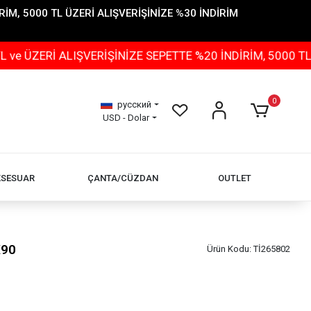
İM, 5000 TL ÜZERİ ALIŞVERİŞİNİZE %30 İNDİRİM
İ ALIŞVERİŞİNİZE SEPETTE %20 İNDİRİM, 5000 TL ÜZERİ
0
русский
USD - Dolar
KSESUAR
ÇANTA/CÜZDAN
OUTLET
X90
Ürün Kodu:
Tİ265802