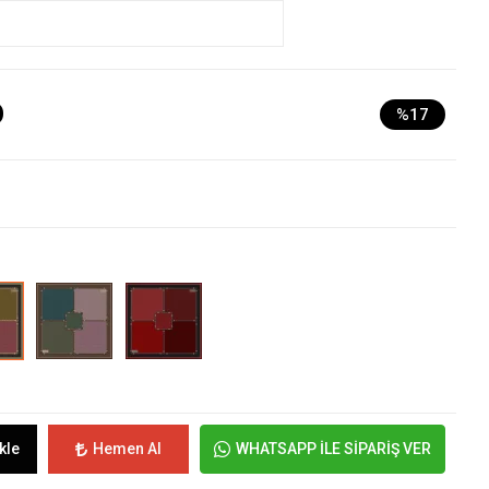
D
%17
kle
Hemen Al
WHATSAPP İLE SİPARİŞ VER