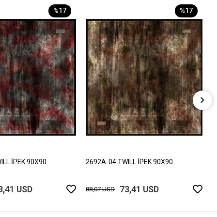
%17
%17
2
8
ILL İPEK 90X90
2692A-04 TWILL İPEK 90X90
3,41 USD
73,41 USD
88,07 USD