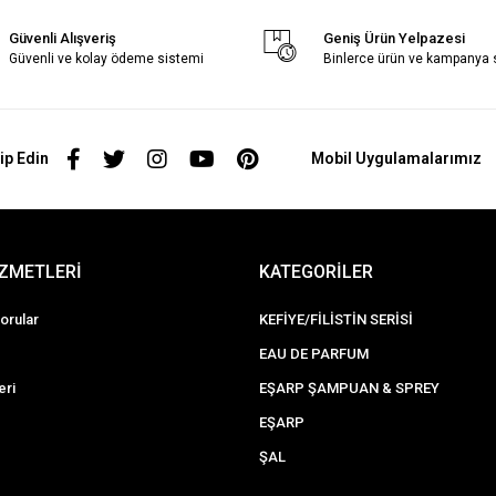
Güvenli Alışveriş
Geniş Ürün Yelpazesi
Güvenli ve kolay ödeme sistemi
Binlerce ürün ve kampanya
ip Edin
Mobil Uygulamalarımız
İZMETLERİ
KATEGORİLER
orular
KEFİYE/FİLİSTİN SERİSİ
EAU DE PARFUM
eri
EŞARP ŞAMPUAN & SPREY
EŞARP
ŞAL