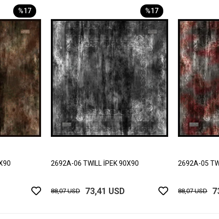
%17
%17
0X90
2692A-06 TWILL İPEK 90X90
2692A-05 TW
73,41 USD
7
88,07 USD
88,07 USD