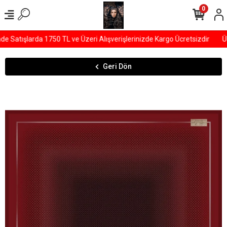
0
Satışlarda 1750 TL ve Üzeri Alışverişlerinizde Kargo Ücretsizdir
ÜY
Geri Dön