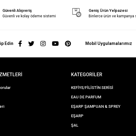
Güvenli Alışveriş
Geniş Ürün Yelpazesi
Güvenli ve kolay ödeme sistemi
Binlerce ürün ve kampanya
ip Edin
Mobil Uygulamalarımız
İZMETLERİ
KATEGORİLER
orular
KEFİYE/FİLİSTİN SERİSİ
EAU DE PARFUM
eri
EŞARP ŞAMPUAN & SPREY
EŞARP
ŞAL