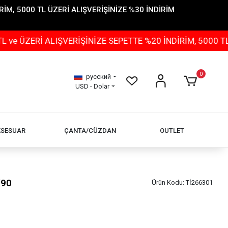
İM, 5000 TL ÜZERİ ALIŞVERİŞİNİZE %30 İNDİRİM
 ALIŞVERİŞİNİZE SEPETTE %20 İNDİRİM, 5000 TL ÜZERİ 
0
русский
USD - Dolar
KSESUAR
ÇANTA/CÜZDAN
OUTLET
X90
Ürün Kodu:
Tİ266301