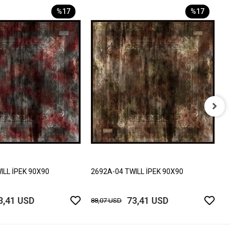
%17
%17
2
8
ILL İPEK 90X90
2692A-04 TWILL İPEK 90X90
3,41 USD
73,41 USD
88,07 USD