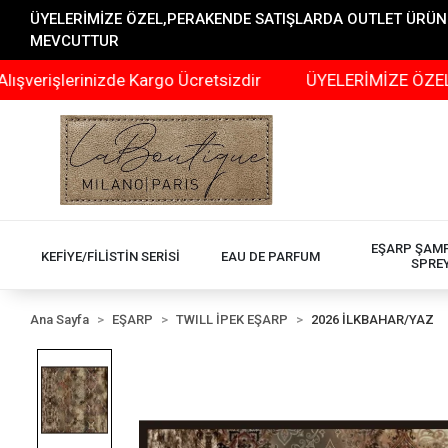
ÜYELERİMİZE ÖZEL,PERAKENDE SATIŞLARDA OUTLET ÜRÜNLER
MEVCUTTUR
erinizde Kargo Ücretsizdir
ÜYELERİMİZE ÖZEL,PERAKE
EŞARP ŞAM
KEFİYE/FİLİSTİN SERİSİ
EAU DE PARFUM
SPRE
Ana Sayfa
EŞARP
TWILL İPEK EŞARP
2026 İLKBAHAR/YAZ