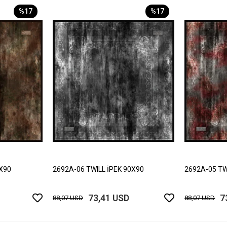
%17
%17
0X90
2692A-06 TWILL İPEK 90X90
2692A-05 TW
73,41 USD
7
88,07 USD
88,07 USD