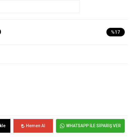
D
%17
kle
Hemen Al
WHATSAPP İLE SİPARİŞ VER