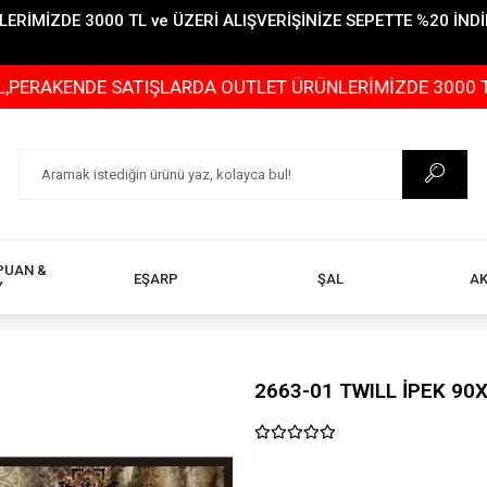
İMİZDE 3000 TL ve ÜZERİ ALIŞVERİŞİNİZE SEPETTE %20 İNDİR
NDE SATIŞLARDA OUTLET ÜRÜNLERİMİZDE 3000 TL ve ÜZERİ
PUAN &
EŞARP
ŞAL
A
Y
2663-01 TWILL İPEK 90