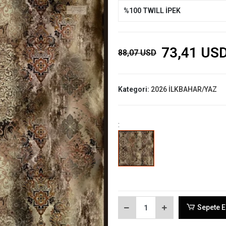
%100 TWILL İPEK
73,41 US
88,07 USD
Kategori:
2026 İLKBAHAR/YAZ
:
Sepete E