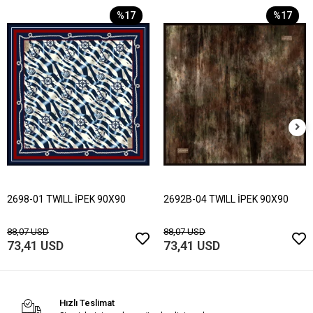
%17
%17
2698-01 TWILL İPEK 90X90
2692B-04 TWILL İPEK 90X90
88,07 USD
88,07 USD
73,41 USD
73,41 USD
Hızlı Teslimat