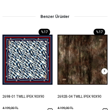
Benzer Ürünler
%17
%17
2698-01 TWILL İPEK 90X90
2692B-04 TWILL İPEK 90X90
4.199,00 TL
4.199,00 TL