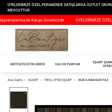
ÜYELERİMİZE ÖZEL,PERAKENDE SATIŞLARDA OUTLET ÜRÜNLER
MEVCUTTUR
rinizde Kargo Ücretsizdir
ÜYELERİMİZE ÖZEL,PERAKEN
EŞARP ŞAM
KEFİYE/FİLİSTİN SERİSİ
EAU DE PARFUM
SPRE
Ana Sayfa
EŞARP
TWILL İPEK EŞARP
2026 İLKBAHAR/YAZ