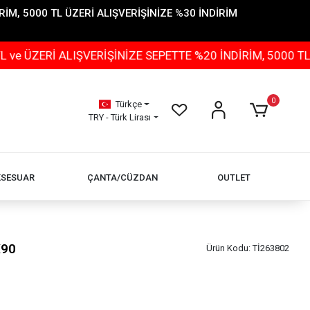
İM, 5000 TL ÜZERİ ALIŞVERİŞİNİZE %30 İNDİRİM
 ALIŞVERİŞİNİZE SEPETTE %20 İNDİRİM, 5000 TL ÜZERİ 
0
Türkçe
TRY - Türk Lirası
KSESUAR
ÇANTA/CÜZDAN
OUTLET
X90
Ürün Kodu:
Tİ263802