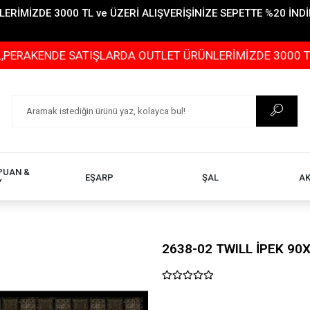
İMİZDE 3000 TL ve ÜZERİ ALIŞVERİŞİNİZE SEPETTE %20 İNDİR
DE SATIŞLARDA OUTLET ÜRÜNLERİMİZDE 3000 TL ve ÜZERİ
PUAN &
EŞARP
ŞAL
A
Y
2638-02 TWILL İPEK 90