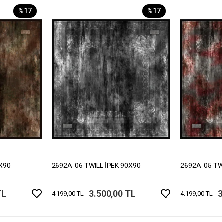
%17
%17
0X90
2692A-06 TWILL İPEK 90X90
2692A-05 TW
TL
3.500,00 TL
3
4.199,00 TL
4.199,00 TL