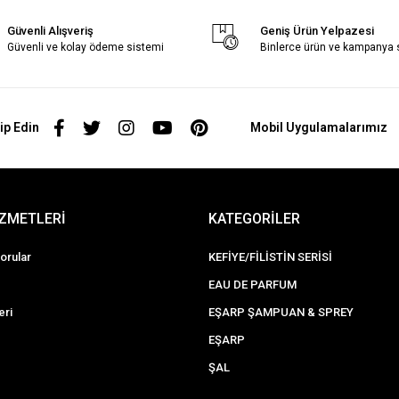
Güvenli Alışveriş
Geniş Ürün Yelpazesi
Güvenli ve kolay ödeme sistemi
Binlerce ürün ve kampanya
ip Edin
Mobil Uygulamalarımız
İZMETLERİ
KATEGORİLER
orular
KEFİYE/FİLİSTİN SERİSİ
EAU DE PARFUM
eri
EŞARP ŞAMPUAN & SPREY
EŞARP
ŞAL