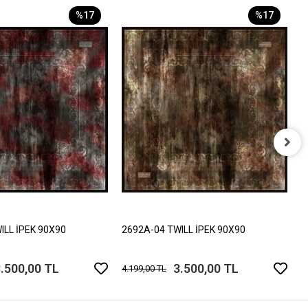
%17
%17
2
4
ILL İPEK 90X90
2692A-04 TWILL İPEK 90X90
.500,00 TL
3.500,00 TL
4.199,00 TL