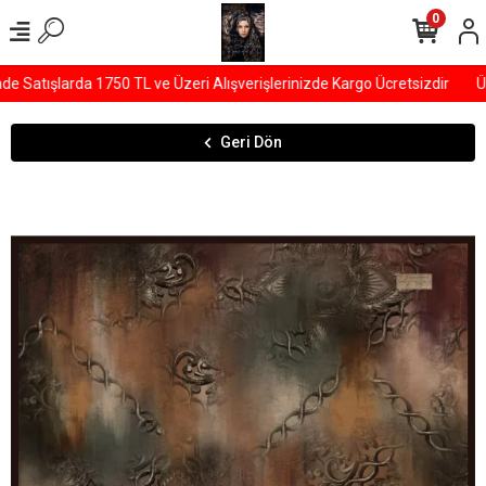
0
Satışlarda 1750 TL ve Üzeri Alışverişlerinizde Kargo Ücretsizdir
ÜY
Geri Dön