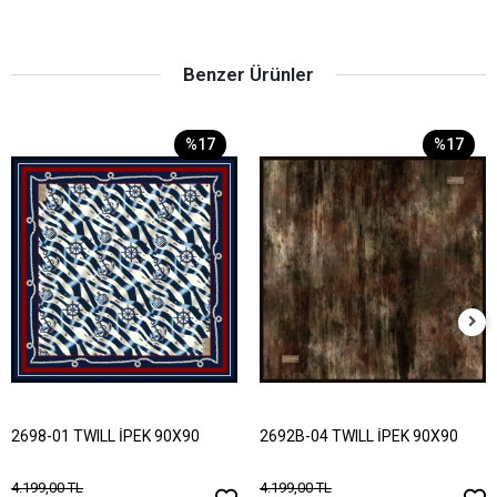
Benzer Ürünler
%17
%17
2698-01 TWILL İPEK 90X90
2692B-04 TWILL İPEK 90X90
4.199,00 TL
4.199,00 TL