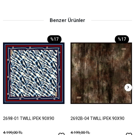
Benzer Ürünler
%17
%17
2698-01 TWILL İPEK 90X90
2692B-04 TWILL İPEK 90X90
4.199,00 TL
4.199,00 TL