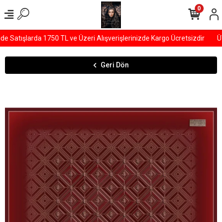
0
Satışlarda 1750 TL ve Üzeri Alışverişlerinizde Kargo Ücretsizdir
ÜY
Geri Dön