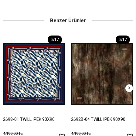
Benzer Ürünler
%17
%17
2698-01 TWILL İPEK 90X90
2692B-04 TWILL İPEK 90X90
4.199,00 TL
4.199,00 TL