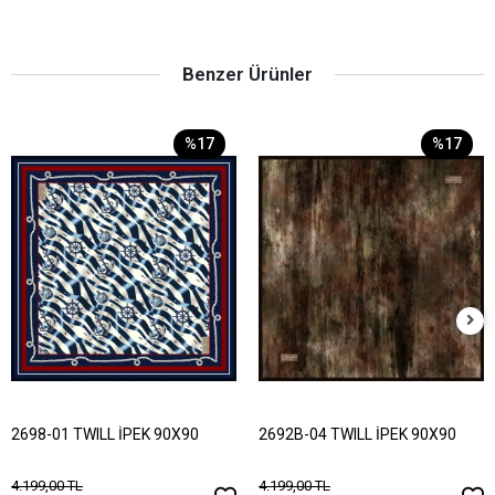
Benzer Ürünler
%17
%17
2698-01 TWILL İPEK 90X90
2692B-04 TWILL İPEK 90X90
4.199,00 TL
4.199,00 TL