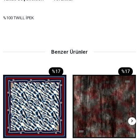
%100 TWILL İPEK
Benzer Ürünler
%17
%17