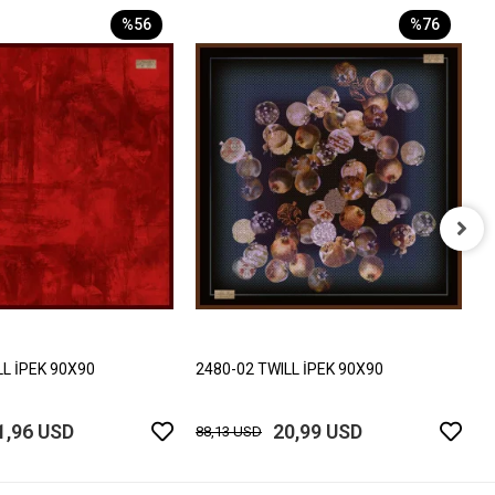
%56
%76
2
8
LL İPEK 90X90
2480-02 TWILL İPEK 90X90
1,96 USD
20,99 USD
88,13 USD