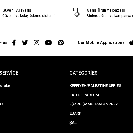
Güvenli Alışveriş
Geniş Ürün Yelpazesi
Güvenli ve kolay ödeme sistemi
Binlerce ürün ve kampanya
w us
Our Mobile Applications
SERVİCE
CATEGORİES
orular
KEFFIYEH/PALESTINE SERIES
EAU DE PARFUM
eri
EŞARP ŞAMPUAN & SPREY
EŞARP
ŞAL