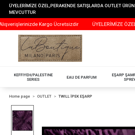
ÜYELERİMİZE ÖZEL,PERAKENDE SATIŞLARDA OUTLET ÜRÜNLER
MEVCUTTUR
rinizde Kargo Ücretsizdir
ÜYELERİMİZE ÖZEL,PERAKEN
KEFFIYEH/PALESTINE
EŞARP ŞAM
EAU DE PARFUM
SERIES
SPRE
Home page
OUTLET
TWILL İPEK EŞARP