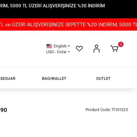
İM, 5000 TL ÜZERİ ALIŞVERİŞİNİZE %30 İNDİRİM
 ALIŞVERİŞİNİZE SEPETTE %20 İNDİRİM, 5000 TL ÜZERİ 
0
English
USD - Dolar
KSESUAR
BAG/WALLET
OUTLET
X90
Product Code:
Tİ101225