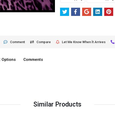
Comment
Compare
Let Me Know When İt Arrives
 Options
Comments
Similar Products