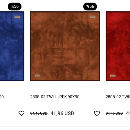
%56
%56
90
2808-03 TWILL İPEK 90X90
2808-02 TWI
41,96 USD
4
94,45 USD
94,45 USD