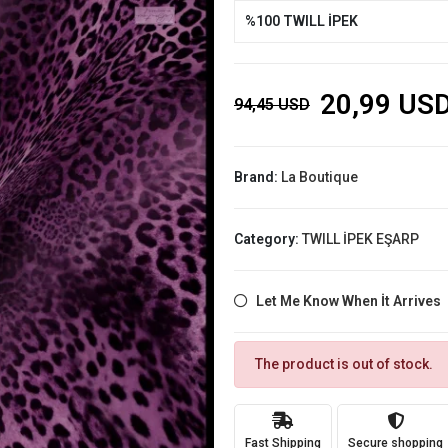
%100 TWILL İPEK
20,99 US
94,45 USD
Brand:
La Boutique
Category:
TWILL İPEK EŞARP
Let Me Know When İt Arrives
The product is out of stock.
Fast Shipping
Secure shopping