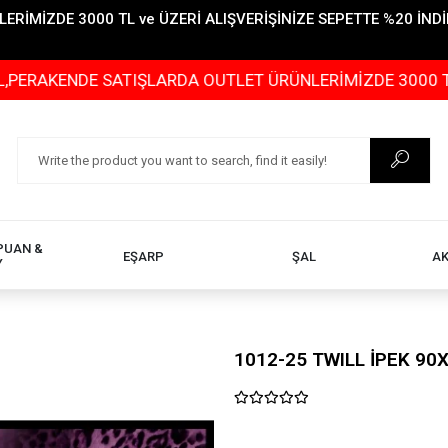
İMİZDE 3000 TL ve ÜZERİ ALIŞVERİŞİNİZE SEPETTE %20 İNDİR
DE SATIŞLARDA OUTLET ÜRÜNLERİMİZDE 3000 TL ve ÜZERİ
PUAN &
EŞARP
ŞAL
A
Y
1012-25 TWILL İPEK 90