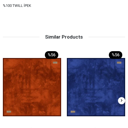
%100 TWILL İPEK
Similar Products
%56
%56