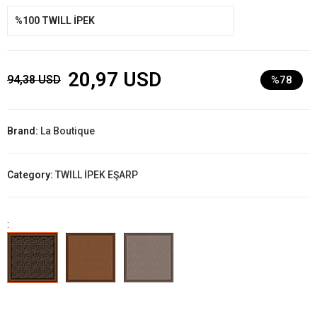
%100 TWILL İPEK
20,97 USD
94,38 USD
%78
Brand:
La Boutique
Category:
TWILL İPEK EŞARP
: