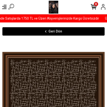
0
Satışlarda 1750 TL ve Üzeri Alışverişlerinizde Kargo Ücretsizdir
ÜY
Geri Dön