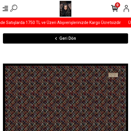
0
Satışlarda 1750 TL ve Üzeri Alışverişlerinizde Kargo Ücretsizdir
ÜY
Geri Dön