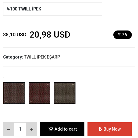
%100 TWILL İPEK
20,98 USD
88,10 USD
%76
Category:
TWILL İPEK EŞARP
:
Add to cart
Buy Now