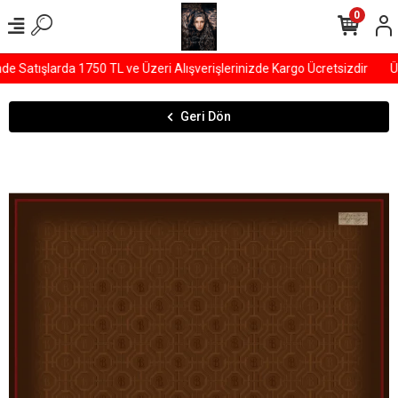
0
Satışlarda 1750 TL ve Üzeri Alışverişlerinizde Kargo Ücretsizdir
ÜY
Geri Dön