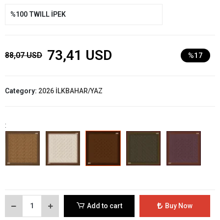
%100 TWILL İPEK
73,41 USD
88,07 USD
%17
Category:
2026 İLKBAHAR/YAZ
:
Add to cart
Buy Now