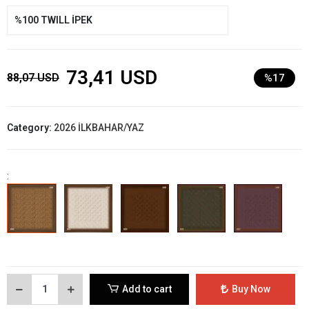
%100 TWILL İPEK
73,41 USD
88,07 USD
%17
Category:
2026 İLKBAHAR/YAZ
:
Add to cart
Buy Now