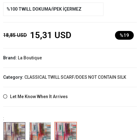
%100 TWILL DOKUMA/İPEK İÇERMEZ
15,31 USD
18,85 USD
%19
Brand:
La Boutique
Category:
CLASSICAL TWILL SCARF/DOES NOT CONTAIN SILK
Let Me Know When İt Arrives
: