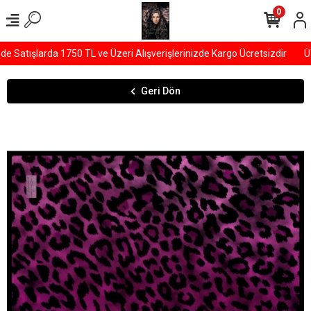
0
Satışlarda 1750 TL ve Üzeri Alışverişlerinizde Kargo Ücretsizdir
ÜY
Geri Dön