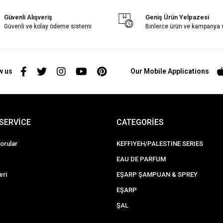
Güvenli Alışveriş
Geniş Ürün Yelpazesi
Güvenli ve kolay ödeme sistemi
Binlerce ürün ve kampanya
w us
Our Mobile Applications
SERVİCE
CATEGORİES
orular
KEFFIYEH/PALESTINE SERIES
EAU DE PARFUM
eri
EŞARP ŞAMPUAN & SPREY
EŞARP
ŞAL