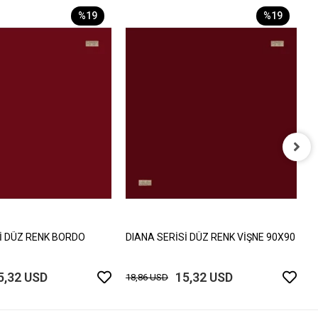
%19
%19
D
9
1
İ DÜZ RENK BORDO
DIANA SERİSİ DÜZ RENK VİŞNE 90X90
5,32 USD
15,32 USD
18,86 USD