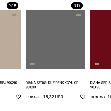
%19
%19
 BEJ 90X90
DIANA SERİSİ DÜZ RENK KOYU GRİ
DIANA SERİS
90X90
90X90
15,32 USD
1
18,86 USD
18,86 USD