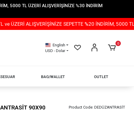
İM, 5000 TL ÜZERİ ALIŞVERİŞİNİZE %30 İNDİRİM
ERİ ALIŞVERİŞİNİZE SEPETTE %20 İNDİRİM, 5000 TL ÜZE
0
English
USD - Dolar
KSESUAR
BAG/WALLET
OUTLET
 ANTRASİT 90X90
Product Code:
DEDÜZANTRASİT