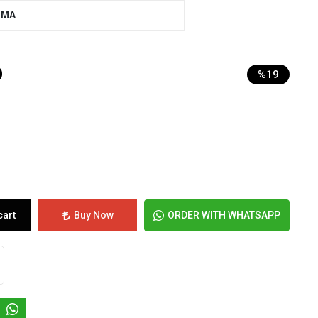
UMA
D
%19
cart
Buy Now
ORDER WITH WHATSAPP