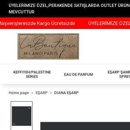
ÜYELERİMİZE ÖZEL,PERAKENDE SATIŞLARDA OUTLET ÜRÜNLER
MEVCUTTUR
işlerinizde Kargo Ücretsizdir
ÜYELERİMİZE ÖZEL,PERA
KEFFIYEH/PALESTINE
EŞARP ŞAM
EAU DE PARFUM
SERIES
SPRE
Home page
EŞARP
DIANA EŞARP