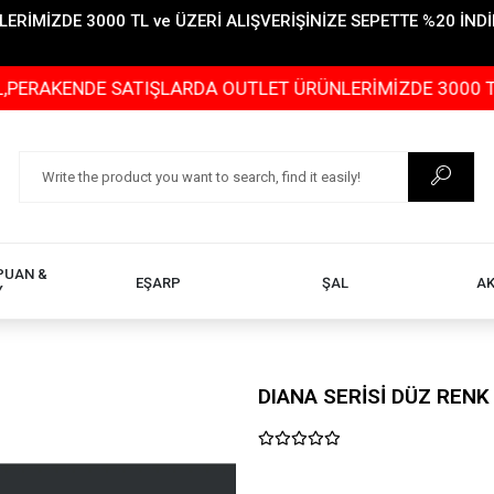
İMİZDE 3000 TL ve ÜZERİ ALIŞVERİŞİNİZE SEPETTE %20 İNDİR
KENDE SATIŞLARDA OUTLET ÜRÜNLERİMİZDE 3000 TL ve ÜZ
PUAN &
EŞARP
ŞAL
A
Y
DIANA SERİSİ DÜZ RENK