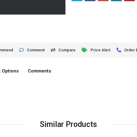
ommend
Comment
Compare
Price Alert
Order 
 Options
Comments
Similar Products