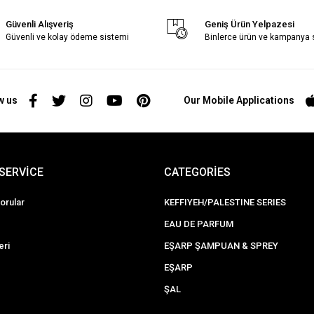
Güvenli Alışveriş
Geniş Ürün Yelpazesi
Güvenli ve kolay ödeme sistemi
Binlerce ürün ve kampanya
w us
Our Mobile Applications
SERVİCE
CATEGORİES
orular
KEFFIYEH/PALESTINE SERIES
EAU DE PARFUM
eri
EŞARP ŞAMPUAN & SPREY
EŞARP
ŞAL