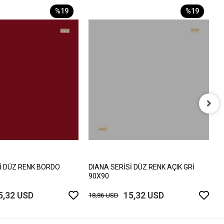
%19
%19
D
9
1
İ DÜZ RENK BORDO
DIANA SERİSİ DÜZ RENK AÇIK GRİ
90X90
5,32 USD
15,32 USD
18,86 USD