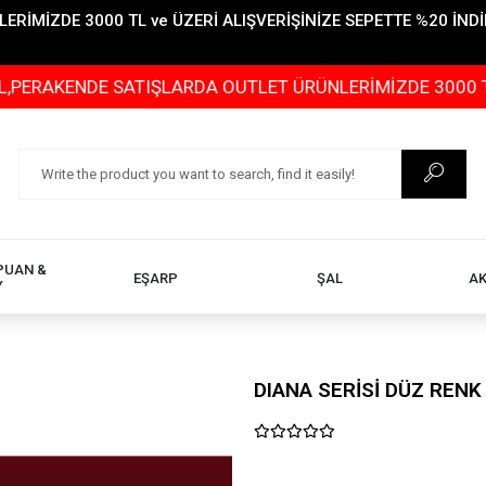
İMİZDE 3000 TL ve ÜZERİ ALIŞVERİŞİNİZE SEPETTE %20 İNDİR
KENDE SATIŞLARDA OUTLET ÜRÜNLERİMİZDE 3000 TL ve ÜZ
PUAN &
EŞARP
ŞAL
A
Y
DIANA SERİSİ DÜZ RENK