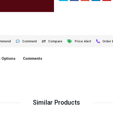
ommend
Comment
Compare
Price Alert
Order 
 Options
Comments
Similar Products