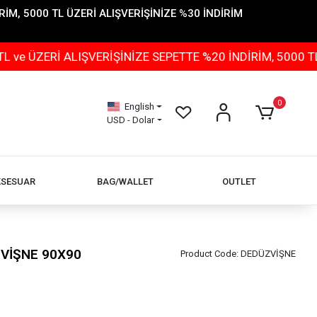
İM, 5000 TL ÜZERİ ALIŞVERİŞİNİZE %30 İNDİRİM
ERİ ALIŞVERİŞİNİZE SEPETTE %20 İNDİRİM, 5000 TL ÜZE
0
English
USD - Dolar
KSESUAR
BAG/WALLET
OUTLET
 VİŞNE 90X90
Product Code:
DEDÜZVİŞNE