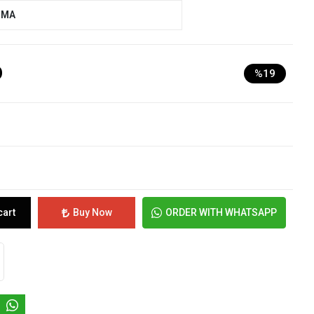
UMA
D
%19
cart
Buy Now
ORDER WITH WHATSAPP