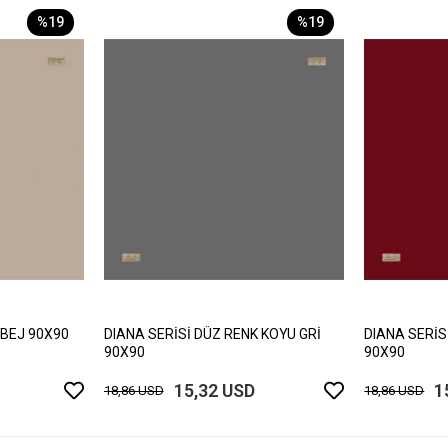
%19
%19
 BEJ 90X90
DIANA SERİSİ DÜZ RENK KOYU GRİ
DIANA SERİS
90X90
90X90
15,32 USD
1
18,86 USD
18,86 USD