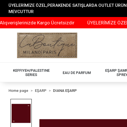
ÜYELERİMİZE ÖZEL,PERAKENDE SATIŞLARDA OUTLET ÜRÜNLER
MEVCUTTUR
işlerinizde Kargo Ücretsizdir
ÜYELERİMİZE ÖZEL,PERA
KEFFIYEH/PALESTINE
EŞARP ŞAM
EAU DE PARFUM
SERIES
SPRE
Home page
EŞARP
DIANA EŞARP