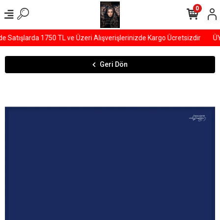
0
Satışlarda 1750 TL ve Üzeri Alışverişlerinizde Kargo Ücretsizdir
ÜYE
Geri Dön