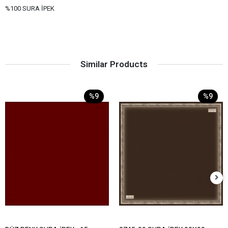
%100 SURA İPEK
Similar Products
%9
%9