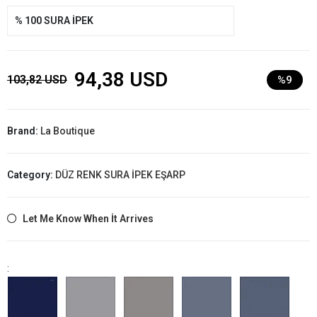
% 100 SURA İPEK
94,38 USD
103,82 USD
%9
Brand:
La Boutique
Category:
DÜZ RENK SURA İPEK EŞARP
Let Me Know When İt Arrives
: