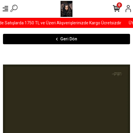
0
Satışlarda 1750 TL ve Üzeri Alışverişlerinizde Kargo Ücretsizdir
ÜYE
Geri Dön