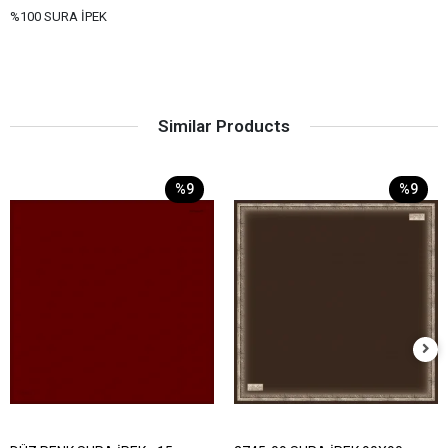
%100 SURA İPEK
Similar Products
%9
%9