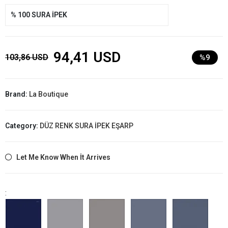
% 100 SURA İPEK
94,41 USD
103,86 USD
%9
Brand:
La Boutique
Category:
DÜZ RENK SURA İPEK EŞARP
Let Me Know When İt Arrives
: