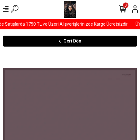
0
Satışlarda 1750 TL ve Üzeri Alışverişlerinizde Kargo Ücretsizdir
ÜYE
Geri Dön