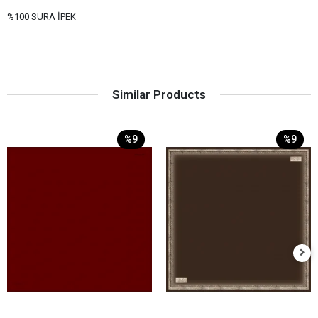
%100 SURA İPEK
Similar Products
%9
%9