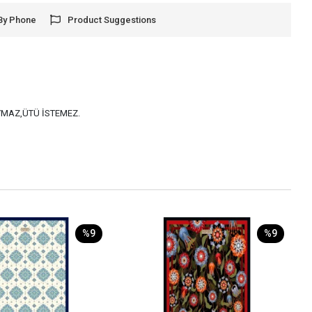
By Phone
Product Suggestions
AYMAZ,ÜTÜ İSTEMEZ.
%9
%9