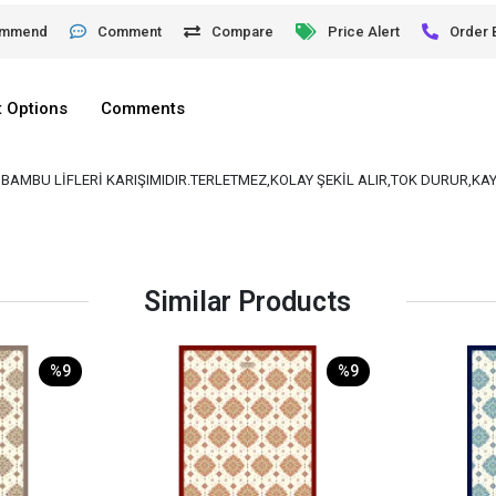
ommend
Comment
Compare
Price Alert
Order 
 Options
Comments
VE BAMBU LİFLERİ KARIŞIMIDIR.TERLETMEZ,KOLAY ŞEKİL ALIR,TOK DURUR,K
Similar Products
%9
%9