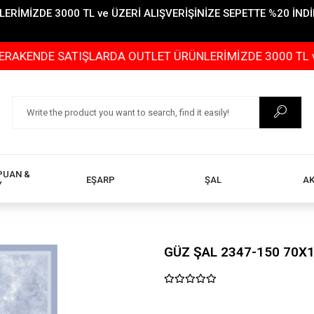
İMİZDE 3000 TL ve ÜZERİ ALIŞVERİŞİNİZE SEPETTE %20 İNDİR
E SATIŞLARDA OUTLET ÜRÜNLERİMİZDE 3000 TL ve ÜZERİ 
PUAN &
EŞARP
ŞAL
A
Y
GÜZ ŞAL 2347-150 70X