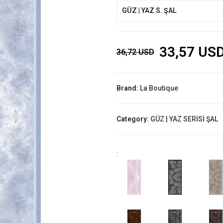
GÜZ | YAZ S. ŞAL
33,57 US
36,72 USD
Brand:
La Boutique
Category:
GÜZ | YAZ SERİSİ ŞAL
: