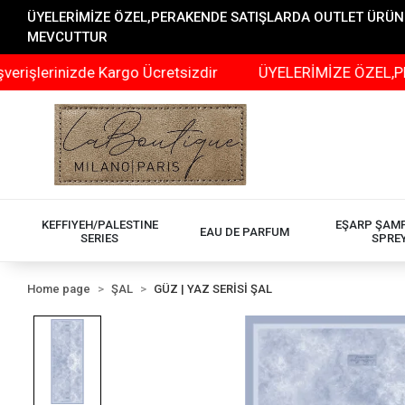
ÜYELERİMİZE ÖZEL,PERAKENDE SATIŞLARDA OUTLET ÜRÜNLER
MEVCUTTUR
rinizde Kargo Ücretsizdir
ÜYELERİMİZE ÖZEL,PERAKEND
KEFFIYEH/PALESTINE
EŞARP ŞAM
EAU DE PARFUM
SERIES
SPRE
Home page
ŞAL
GÜZ | YAZ SERİSİ ŞAL