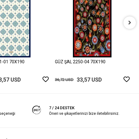
G
3
1-01 70X190
GÜZ ŞAL 2250-04 70X190
3,57 USD
33,57 USD
36,72 USD
7 / 24 DESTEK
 seçeneği
Öneri ve şikayetlerinizi bize iletebilirsiniz.