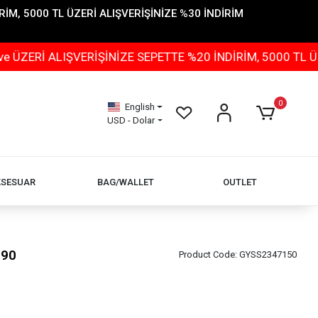
İM, 5000 TL ÜZERİ ALIŞVERİŞİNİZE %30 İNDİRİM
ALIŞVERİŞİNİZE SEPETTE %20 İNDİRİM, 5000 TL ÜZERİ A
0
English
USD - Dolar
KSESUAR
BAG/WALLET
OUTLET
190
Product Code:
GYSS2347150