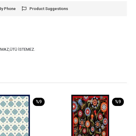
By Phone
Product Suggestions
AYMAZ,ÜTÜ İSTEMEZ.
%9
%9