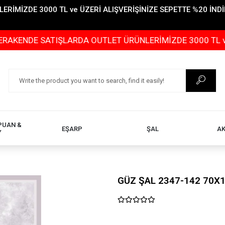
İMİZDE 3000 TL ve ÜZERİ ALIŞVERİŞİNİZE SEPETTE %20 İNDİR
SATIŞLARDA OUTLET ÜRÜNLERİMİZDE 3000 TL ve ÜZERİ AL
PUAN &
EŞARP
ŞAL
A
Y
GÜZ ŞAL 2347-142 70X