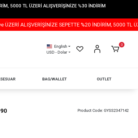
İM, 5000 TL ÜZERİ ALIŞVERİŞİNİZE %30 İNDİRİM
IŞVERİŞİNİZE SEPETTE %20 İNDİRİM, 5000 TL ÜZERİ ALI
0
English
USD - Dolar
KSESUAR
BAG/WALLET
OUTLET
190
Product Code:
GYSS2347142