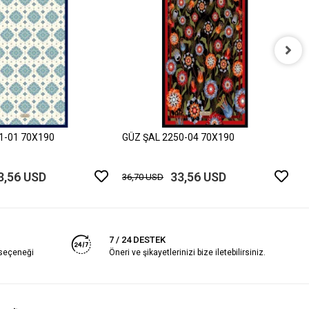
G
3
1-01 70X190
GÜZ ŞAL 2250-04 70X190
3,56 USD
33,56 USD
36,70 USD
7 / 24 DESTEK
 seçeneği
Öneri ve şikayetlerinizi bize iletebilirsiniz.