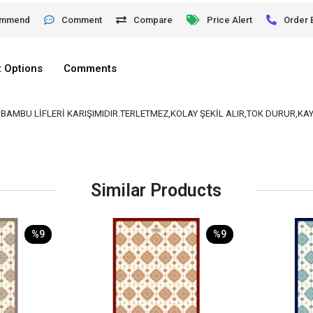
ommend
Comment
Compare
Price Alert
Order 
 Options
Comments
VE BAMBU LİFLERİ KARIŞIMIDIR.TERLETMEZ,KOLAY ŞEKİL ALIR,TOK DURUR,K
Similar Products
%9
%9