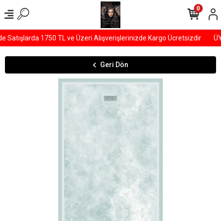
0
atışlarda 1750 TL ve Üzeri Alışverişlerinizde Kargo Ücretsizdir
ÜYE
Geri Dön