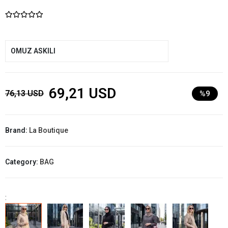
OMUZ ASKILI
69,21 USD
76,13 USD
%9
Brand:
La Boutique
Category:
BAG
: