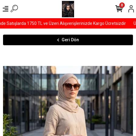
0
Satışlarda 1750 TL ve Üzeri Alışverişlerinizde Kargo Ücretsizdir
ÜYE
Geri Dön