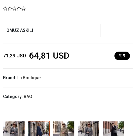
OMUZ ASKILI
64,81 USD
71,29 USD
%9
Brand:
La Boutique
Category:
BAG
: