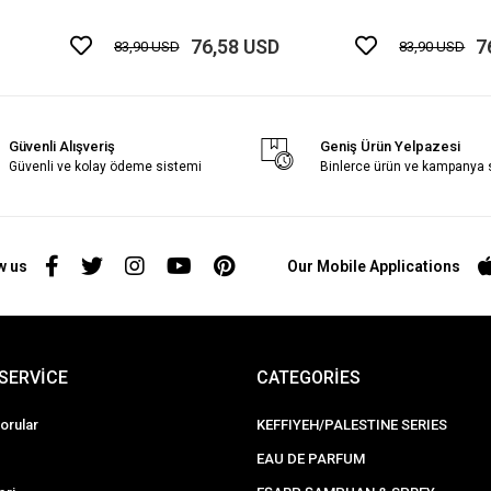
76,58 USD
7
83,90 USD
83,90 USD
Güvenli Alışveriş
Geniş Ürün Yelpazesi
Güvenli ve kolay ödeme sistemi
Binlerce ürün ve kampanya
w us
Our Mobile Applications
SERVİCE
CATEGORİES
orular
KEFFIYEH/PALESTINE SERIES
EAU DE PARFUM