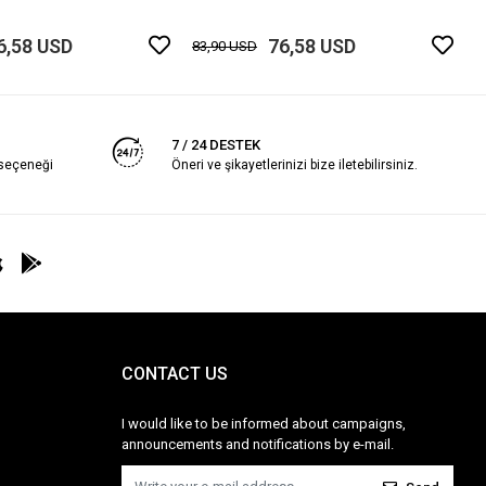
6,58 USD
76,58 USD
83,90 USD
7 / 24 DESTEK
 seçeneği
Öneri ve şikayetlerinizi bize iletebilirsiniz.
CONTACT US
I would like to be informed about campaigns,
announcements and notifications by e-mail.