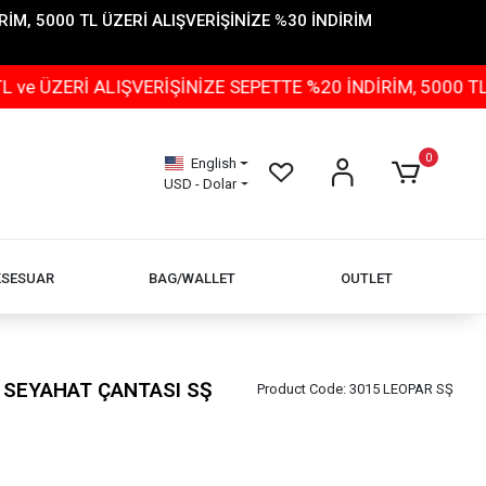
İM, 5000 TL ÜZERİ ALIŞVERİŞİNİZE %30 İNDİRİM
ALIŞVERİŞİNİZE SEPETTE %20 İNDİRİM, 5000 TL ÜZERİ A
0
English
USD - Dolar
KSESUAR
BAG/WALLET
OUTLET
 SEYAHAT ÇANTASI SŞ
Product Code:
3015 LEOPAR SŞ