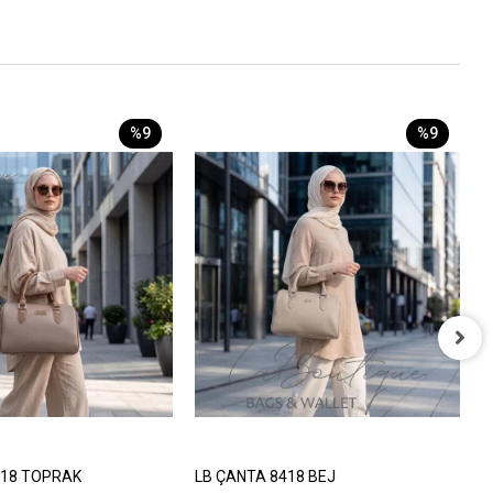
%9
%9
L
8
418 TOPRAK
LB ÇANTA 8418 BEJ