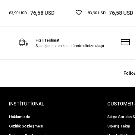
76,58 USD
76,58 USD
83,90 USD
83,90 USD
Hızlı Teslimat
Siparişleriniz en kısa sürede elinize ulaşır.
Follo
INSTİTUTİONAL
CUSTOMER 
Hakkımızda
Sıkça Sorulan S
Gizlilik Sözleşmesi
Sipariş Takip