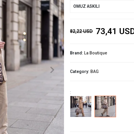
OMUZ ASKILI
73,41 US
82,22 USD
Brand:
La Boutique
Category:
BAG
: