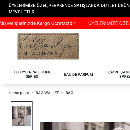
ÜYELERİMİZE ÖZEL,PERAKENDE SATIŞLARDA OUTLET ÜRÜNLER
MEVCUTTUR
rinizde Kargo Ücretsizdir
ÜYELERİMİZE ÖZEL,PERAKEND
KEFFIYEH/PALESTINE
EŞARP ŞAM
EAU DE PARFUM
SERIES
SPRE
Home page
BAG/WALLET
BAG