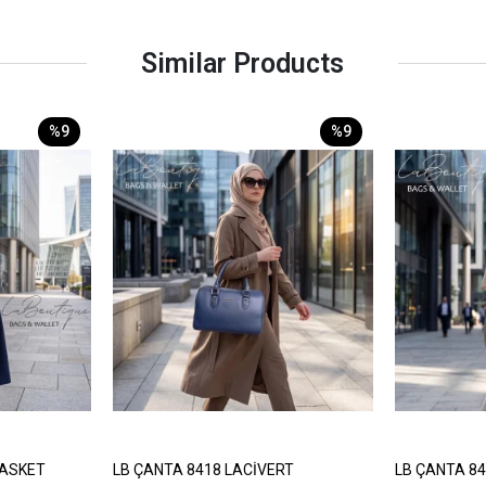
Similar Products
%9
%9
BASKET
LB ÇANTA 8418 LACİVERT
LB ÇANTA 8