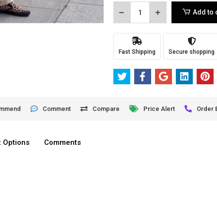
Add to 
Fast Shipping
Secure shopping
ommend
Comment
Compare
Price Alert
Order 
 Options
Comments