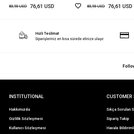
76,61 USD
76,61 USD
83,93 USD
83,93 USD
Hızlı Teslimat
Siparişleriniz en kısa sürede elinize ulaşır.
Follo
INSTİTUTİONAL
CUSTOMER 
Hakkımızda
Sıkça Sorulan S
Gizlilik Sözleşmesi
Sipariş Takip
Kullanıcı Sözleşmesi
Havale Bildiriml