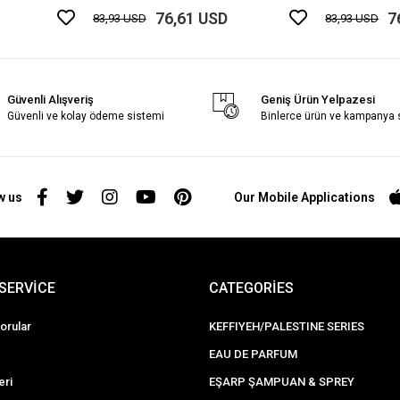
76,61 USD
7
83,93 USD
83,93 USD
Güvenli Alışveriş
Geniş Ürün Yelpazesi
Güvenli ve kolay ödeme sistemi
Binlerce ürün ve kampanya
w us
Our Mobile Applications
SERVİCE
CATEGORİES
orular
KEFFIYEH/PALESTINE SERIES
EAU DE PARFUM
eri
EŞARP ŞAMPUAN & SPREY