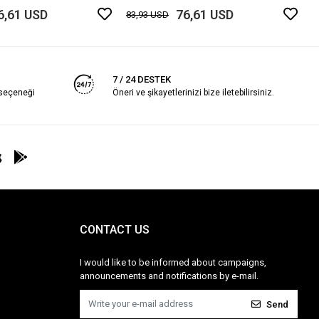
6,61 USD
76,61 USD
83,93 USD
7 / 24 DESTEK
 seçeneği
Öneri ve şikayetlerinizi bize iletebilirsiniz.
CONTACT US
I would like to be informed about campaigns,
announcements and notifications by e-mail.
Send