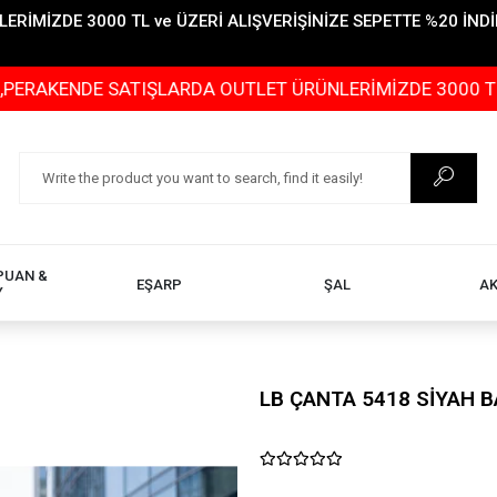
İMİZDE 3000 TL ve ÜZERİ ALIŞVERİŞİNİZE SEPETTE %20 İNDİR
 SATIŞLARDA OUTLET ÜRÜNLERİMİZDE 3000 TL ve ÜZERİ A
PUAN &
EŞARP
ŞAL
A
Y
LB ÇANTA 5418 SİYAH 