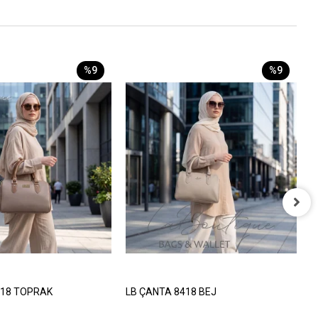
%9
%9
L
8
418 TOPRAK
LB ÇANTA 8418 BEJ