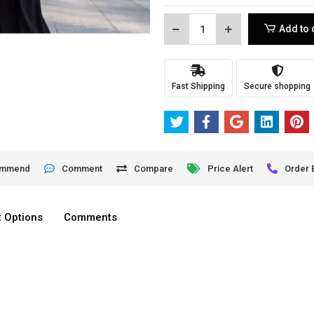
Add to 
Fast Shipping
Secure shopping
ommend
Comment
Compare
Price Alert
Order 
 Options
Comments