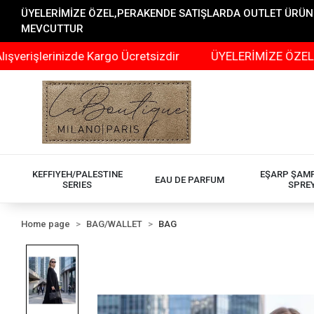
ÜYELERİMİZE ÖZEL,PERAKENDE SATIŞLARDA OUTLET ÜRÜNLER
MEVCUTTUR
inizde Kargo Ücretsizdir
ÜYELERİMİZE ÖZEL,PERAKENDE
KEFFIYEH/PALESTINE
EŞARP ŞAM
EAU DE PARFUM
SERIES
SPRE
Home page
BAG/WALLET
BAG