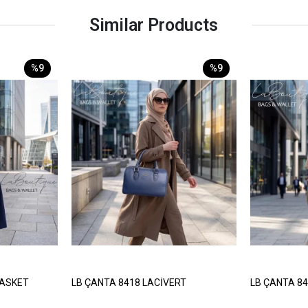
Similar Products
%9
%9
BASKET
LB ÇANTA 8418 LACİVERT
LB ÇANTA 8