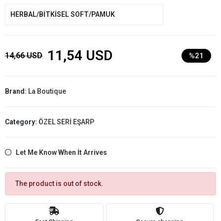
HERBAL/BİTKİSEL SOFT/PAMUK
11,54 USD
14,66 USD
%21
Brand:
La Boutique
Category:
ÖZEL SERİ EŞARP
Let Me Know When İt Arrives
The product is out of stock.