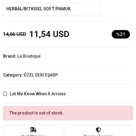
HERBAL/BİTKİSEL SOFT/PAMUK
11,54 USD
14,66 USD
%21
Brand:
La Boutique
Category:
ÖZEL SERİ EŞARP
Let Me Know When İt Arrives
The product is out of stock.