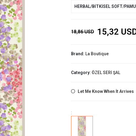
HERBAL/BİTKİSEL SOFT/PAM
15,32 US
18,86 USD
Brand:
La Boutique
Category:
ÖZEL SERİ ŞAL
Let Me Know When İt Arrives
: