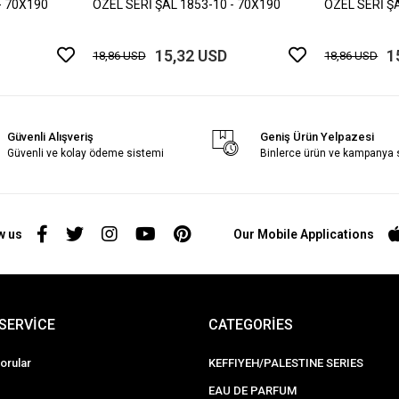
- 70X190
ÖZEL SERİ ŞAL 1853-10 - 70X190
ÖZEL SERİ Ş
15,32 USD
1
18,86 USD
18,86 USD
Güvenli Alışveriş
Geniş Ürün Yelpazesi
Güvenli ve kolay ödeme sistemi
Binlerce ürün ve kampanya
w us
Our Mobile Applications
SERVİCE
CATEGORİES
orular
KEFFIYEH/PALESTINE SERIES
EAU DE PARFUM