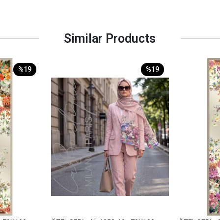
Similar Products
%19
%19