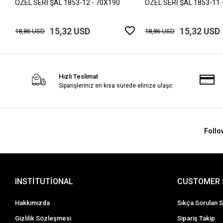
ÖZEL SERİ ŞAL 1853-12 - 70X190
ÖZEL SERİ ŞAL 1853-11 
15,32 USD
15,32 USD
18,86 USD
18,86 USD
Hızlı Teslimat
Siparişleriniz en kısa sürede elinize ulaşır.
Follo
INSTİTUTİONAL
CUSTOMER 
Hakkımızda
Sıkça Sorulan S
Gizlilik Sözleşmesi
Sipariş Takip