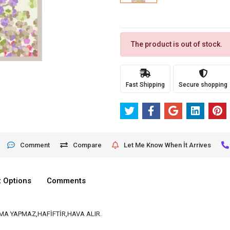
The product is out of stock.
Fast Shipping
Secure shopping
Comment
Compare
Let Me Know When İt Arrives
 Options
Comments
A YAPMAZ,HAFİFTİR,HAVA ALIR.