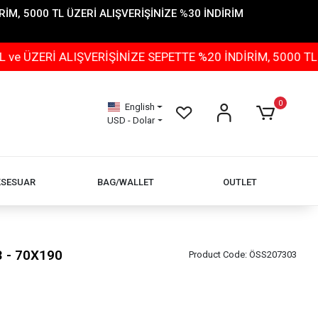
İM, 5000 TL ÜZERİ ALIŞVERİŞİNİZE %30 İNDİRİM
 ALIŞVERİŞİNİZE SEPETTE %20 İNDİRİM, 5000 TL ÜZERİ 
0
English
USD - Dolar
KSESUAR
BAG/WALLET
OUTLET
3 - 70X190
Product Code:
ÖSS207303