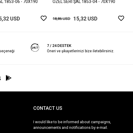
AL 1853-06 - 70X190
ÖZEL SERİ ŞAL 1853-04 - 70X190
5,32 USD
15,32 USD
18,86 USD
7 / 24 DESTEK
 seçeneği
Öneri ve şikayetlerinizi bize iletebilirsiniz.
CONTACT US
I would like to be informed about campaigns,
announcements and notifications by e-mail.