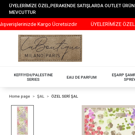
ÜYELERİMİZE ÖZEL,PERAKENDE SATIŞLARDA OUTLET ÜRÜNLER
MEVCUTTUR
erinizde Kargo Ücretsizdir
ÜYELERİMİZE ÖZEL,PERAKE
KEFFIYEH/PALESTINE
EŞARP ŞAM
EAU DE PARFUM
SERIES
SPRE
Home page
ŞAL
ÖZEL SERİ ŞAL