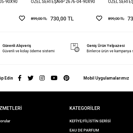
05-90X90
ÖZEL SERİ EŞARP 2676-04-90X90
ÖZEL SERİ E
730,00 TL
73
899,00 TL
899,00 TL
Güvenli Alışveriş
Geniş Ürün Yelpazesi
Güvenli ve kolay ödeme sistemi
Binlerce ürün ve kampanya
ip Edin
Mobil Uygulamalarımız
İZMETLERİ
KATEGORİLER
orular
KEFİYE/FİLİSTİN SERİSİ
EAU DE PARFUM