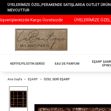
ÜYELERİMİZE ÖZEL,PERAKENDE SATIŞLARDA OUTLET ÜRÜNLER
MEVCUTTUR
erinizde Kargo Ücretsizdir
ÜYELERİMİZE ÖZEL,PERAKEN
EŞARP ŞAM
KEFİYE/FİLİSTİN SERİSİ
EAU DE PARFUM
SPRE
Ana Sayfa
EŞARP
ÖZEL SERİ EŞARP