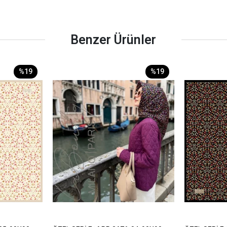
Benzer Ürünler
%19
%19