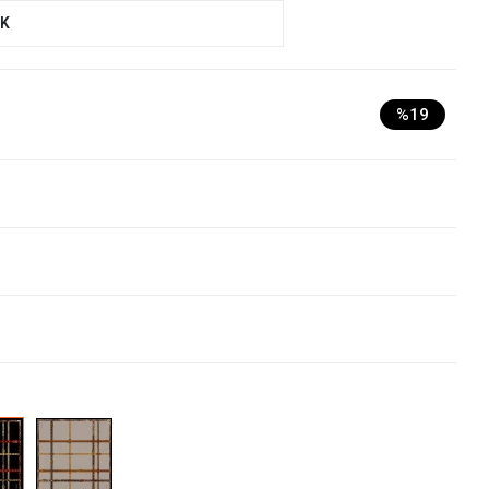
UK
%19