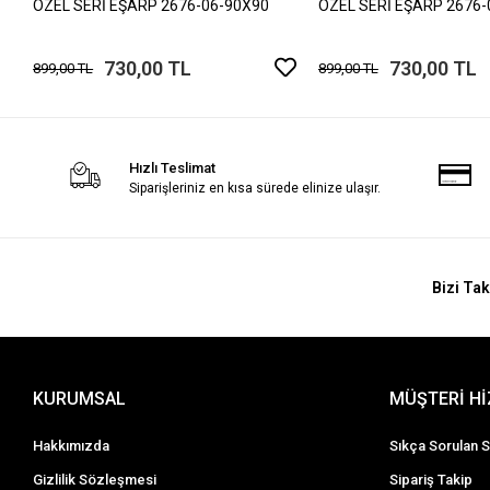
ÖZEL SERİ EŞARP 2676-06-90X90
ÖZEL SERİ EŞARP 2676-
730,00 TL
730,00 TL
899,00 TL
899,00 TL
Hızlı Teslimat
Siparişleriniz en kısa sürede elinize ulaşır.
Bizi Tak
KURUMSAL
MÜŞTERİ H
Hakkımızda
Sıkça Sorulan S
Gizlilik Sözleşmesi
Sipariş Takip