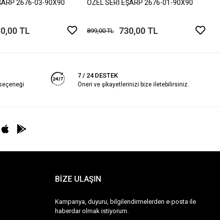
ŞARP 2676-03-90X90
ÖZEL SERİ EŞARP 2676-01-90X90
0,00 TL
730,00 TL
899,00 TL
7 / 24 DESTEK
 seçeneği
Öneri ve şikayetlerinizi bize iletebilirsiniz.
BİZE ULAŞIN
Kampanya, duyuru, bilgilendirmelerden e-posta ile
haberdar olmak istiyorum.