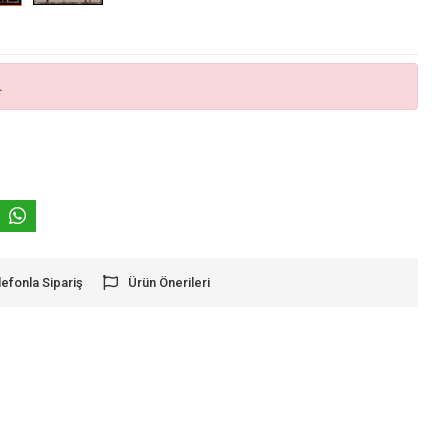
.
lefonla Sipariş
Ürün Önerileri