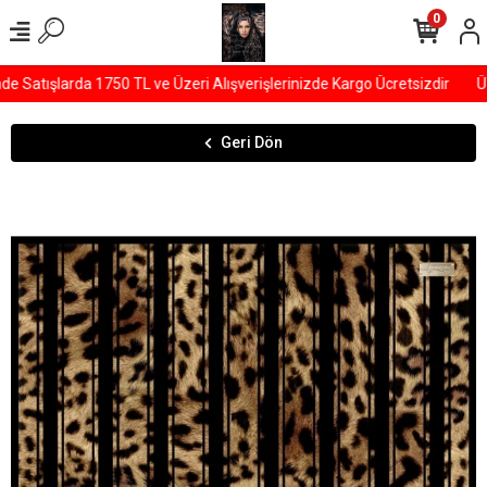
0
Satışlarda 1750 TL ve Üzeri Alışverişlerinizde Kargo Ücretsizdir
ÜY
Geri Dön