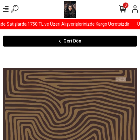
0
Satışlarda 1750 TL ve Üzeri Alışverişlerinizde Kargo Ücretsizdir
ÜYE
Geri Dön