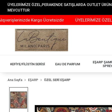
ÜYELERİMİZE ÖZEL,PERAKENDE SATIŞLARDA OUTLET ÜRÜNLER
MEVCUTTUR
erinizde Kargo Ücretsizdir
ÜYELERİMİZE ÖZEL,PERAKEN
EŞARP ŞAM
KEFİYE/FİLİSTİN SERİSİ
EAU DE PARFUM
SPRE
Ana Sayfa
EŞARP
ÖZEL SERİ EŞARP