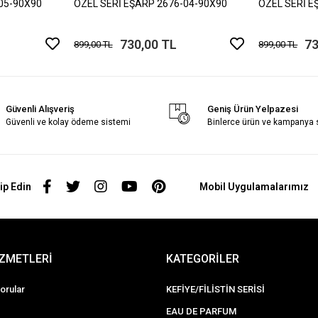
05-90X90
ÖZEL SERİ EŞARP 2676-04-90X90
ÖZEL SERİ E
730,00 TL
73
899,00 TL
899,00 TL
Güvenli Alışveriş
Geniş Ürün Yelpazesi
Güvenli ve kolay ödeme sistemi
Binlerce ürün ve kampanya
ip Edin
Mobil Uygulamalarımız
İZMETLERİ
KATEGORİLER
orular
KEFİYE/FİLİSTİN SERİSİ
EAU DE PARFUM