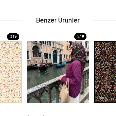
Benzer Ürünler
%19
%19