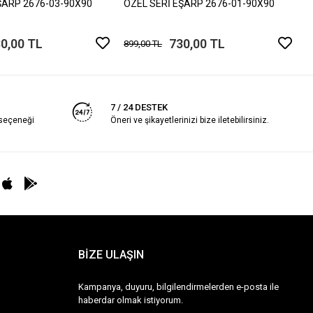
ŞARP 2676-03-90X90
ÖZEL SERİ EŞARP 2676-01-90X90
0,00 TL
730,00 TL
899,00 TL
7 / 24 DESTEK
 seçeneği
Öneri ve şikayetlerinizi bize iletebilirsiniz.
BİZE ULAŞIN
Kampanya, duyuru, bilgilendirmelerden e-posta ile
haberdar olmak istiyorum.