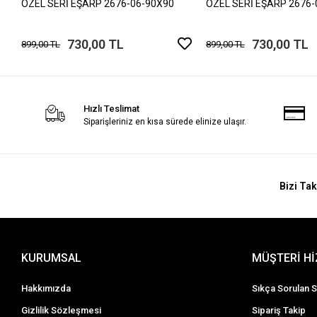
ÖZEL SERİ EŞARP 2676-06-90X90
ÖZEL SERİ EŞARP 2676-
730,00 TL
730,00 TL
899,00 TL
899,00 TL
Hızlı Teslimat
Siparişleriniz en kısa sürede elinize ulaşır.
Bizi Tak
KURUMSAL
MÜŞTERİ H
Hakkımızda
Sıkça Sorulan S
Gizlilik Sözleşmesi
Sipariş Takip