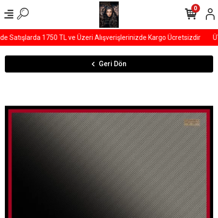
0
Satışlarda 1750 TL ve Üzeri Alışverişlerinizde Kargo Ücretsizdir
ÜYE
Geri Dön