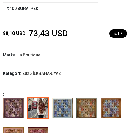
%100 SURA İPEK
73,43 USD
88,10 USD
%17
Marka:
La Boutique
Kategori:
2026 İLKBAHAR/YAZ
: