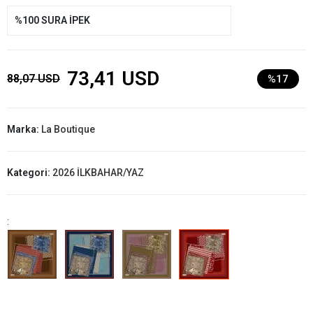
%100 SURA İPEK
73,41 USD
88,07 USD
%17
Marka:
La Boutique
Kategori:
2026 İLKBAHAR/YAZ
: