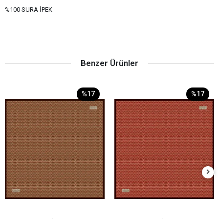
%100 SURA İPEK
Benzer Ürünler
%17
%17