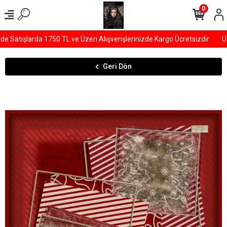
0
Satışlarda 1750 TL ve Üzeri Alışverişlerinizde Kargo Ücretsizdir
ÜYE
Geri Dön