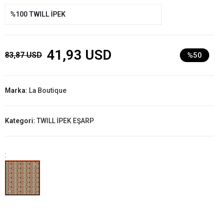
%100 TWILL İPEK
41,93 USD
83,87 USD
%50
Marka:
La Boutique
Kategori:
TWILL İPEK EŞARP
: