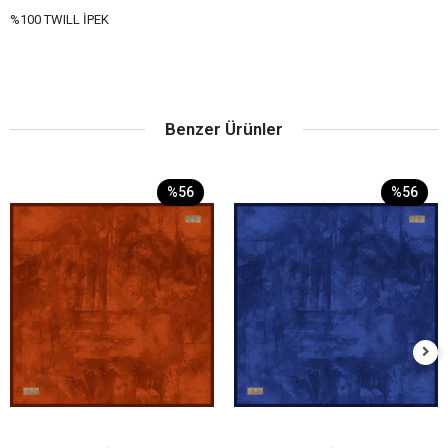
%100 TWILL İPEK
Benzer Ürünler
%56
%56