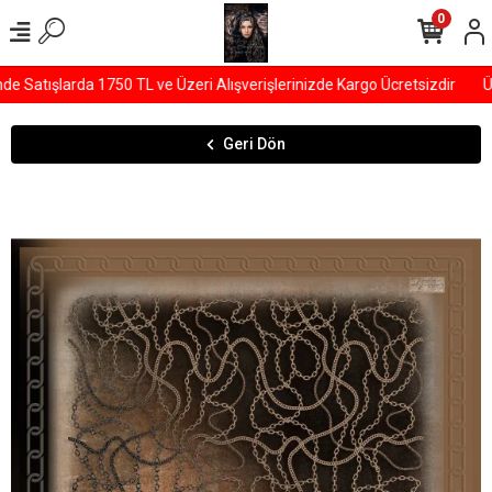
0
 Satışlarda 1750 TL ve Üzeri Alışverişlerinizde Kargo Ücretsizdir
ÜY
Geri Dön