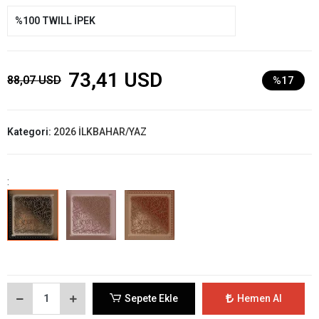
%100 TWILL İPEK
73,41 USD
88,07 USD
%17
Kategori:
2026 İLKBAHAR/YAZ
:
Sepete Ekle
Hemen Al