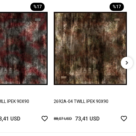
%17
%17
2
8
ILL İPEK 90X90
2692A-04 TWILL İPEK 90X90
3,41 USD
73,41 USD
88,07 USD