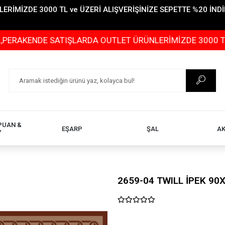
İMİZDE 3000 TL ve ÜZERİ ALIŞVERİŞİNİZE SEPETTE %20 İNDİR
DE SATIŞLARDA OUTLET ÜRÜNLERİMİZDE 3000 TL ve ÜZERİ
PUAN &
EŞARP
ŞAL
A
Y
2659-04 TWILL İPEK 90