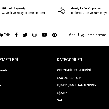
Güvenli Alışveriş
Geniş Ürün Yelpazesi
Güvenli ve kolay ödeme sistemi
Binlerce ürün ve kampanya
ip Edin
Mobil Uygulamalarımız
İZMETLERİ
KATEGORİLER
orular
KEFİYE/FİLİSTİN SERİSİ
EAU DE PARFUM
eri
EŞARP ŞAMPUAN & SPREY
EŞARP
ŞAL