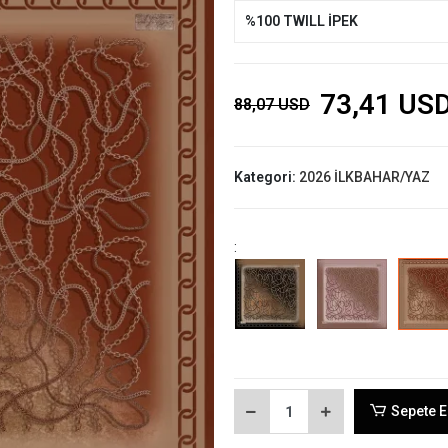
%100 TWILL İPEK
73,41 US
88,07 USD
Kategori:
2026 İLKBAHAR/YAZ
:
Sepete E