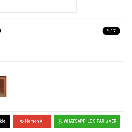
D
%17
kle
Hemen Al
WHATSAPP İLE SİPARİŞ VER