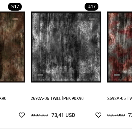
%17
%17
0X90
2692A-06 TWILL İPEK 90X90
2692A-05 TW
73,41 USD
7
88,07 USD
88,07 USD