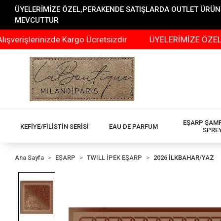
ÜYELERİMİZE ÖZEL,PERAKENDE SATIŞLARDA OUTLET ÜRÜNLER
MEVCUTTUR
rinizde Kargo Ücretsizdir
ÜYELERİMİZE ÖZEL,PERAKEN
EŞARP ŞAM
KEFİYE/FİLİSTİN SERİSİ
EAU DE PARFUM
SPRE
Ana Sayfa
EŞARP
TWILL İPEK EŞARP
2026 İLKBAHAR/YAZ