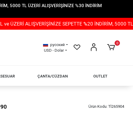
İM, 5000 TL ÜZERİ ALIŞVERİŞİNİZE %30 İNDİRİM
 ALIŞVERİŞİNİZE SEPETTE %20 İNDİRİM, 5000 TL ÜZERİ 
0
русский
USD - Dolar
KSESUAR
ÇANTA/CÜZDAN
OUTLET
X90
Ürün Kodu:
Tİ265904